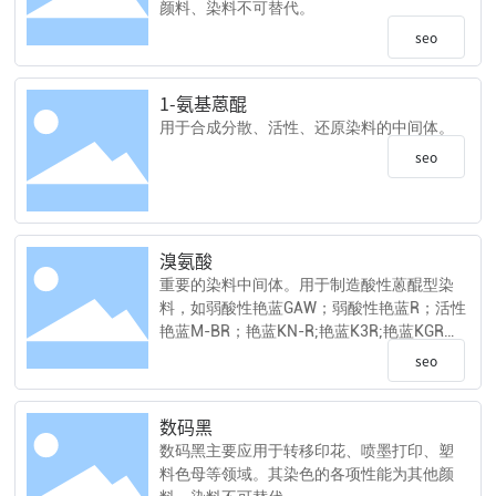
颜料、染料不可替代。
seo
1-氨基蒽醌
用于合成分散、活性、还原染料的中间体。
seo
溴氨酸
重要的染料中间体。用于制造酸性蒽醌型染
料，如弱酸性艳蓝GAW；弱酸性艳蓝R；活性
艳蓝M-BR；艳蓝KN-R;艳蓝K3R;艳蓝KGR
等。
seo
数码黑
数码黑主要应用于转移印花、喷墨打印、塑
料色母等领域。其染色的各项性能为其他颜