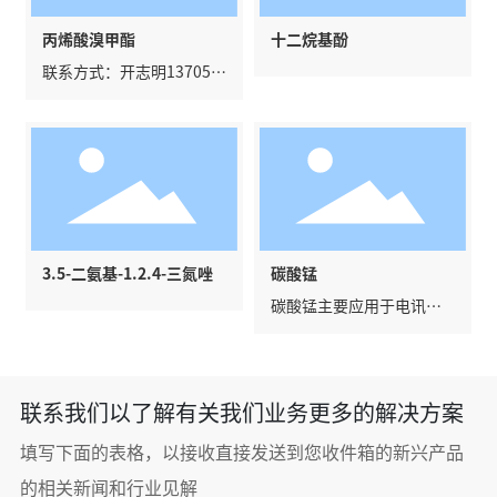
丙烯酸溴甲酯
十二烷基酚
联系方式：开志明137056
28182
3.5-二氨基-1.2.4-三氮唑
碳酸锰
碳酸锰主要应用于电讯器
材用作铁氧体的原料。碳
酸锰广泛用作脱硫的催化
剂、瓷釉颜料、清漆催干
剂、锰盐和催化剂制造的
联系我们以了解有关我们业务更多的解决方案
原料。在肥料、医药、机
械零件和磷化处理中也需
填写下面的表格，以接收直接发送到您收件箱的新兴产品
要使用碳酸锰。农业用碳
的相关新闻和行业见解
酸锰作微量元素肥料其含