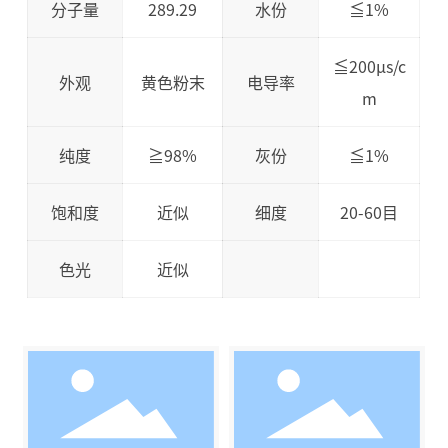
分子量
289.29
水份
≦1%
≦200µs/c
外观
黄色粉末
电导率
m
纯度
≧98%
灰份
≦1%
饱和度
近似
细度
20-60目
色光
近似