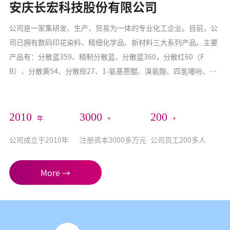
安庆长宏科技股份有限公司
公司是一家集研发、生产、贸易为一体的专业化工企业。目前，公
司已拥有数码印花染料、精细化学品、新材料三大系列产品。主要
产品有：分散蓝359、精制分散蓝、分散蓝360，分散红60（F
B）、分散黄54、分散棕27、1-氨基蒽醌、溴氨酸、四氢噻吩、四
氢呋喃、邻硝基苯甲醛，催吐剂PP796等染料及医药、农药中间
体...
2010
3000
200
年
+
+
公司成立于2010年
注册资本3000多万元
公司员工200多人
More →