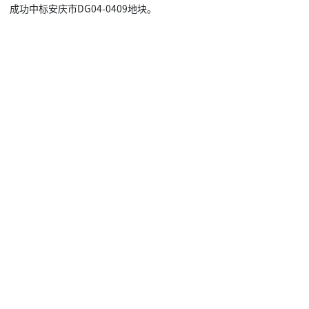
安庆长宏科技股份有限公司全资子公司安徽泰亨特
科技有限公司成功中标安庆市DG04-0409地块。
安庆长宏科技股份有限公司全资子公司安徽泰亨特科技有限公
司成功中标安庆市DG04-0409地块。
Read More →