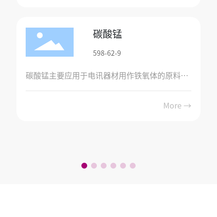
碳酸锰
598-62-9
碳酸锰主要应用于电讯器材用作铁氧体的原料。
碳酸锰广泛用作脱硫的催化剂、瓷釉颜料、清漆
More →
催干剂、锰盐和催化剂制造的原料。在肥料、医
药、机械零件和磷化处理中也需要使用碳酸锰。
农业用碳酸锰作微量元素肥料其含量可稍低。