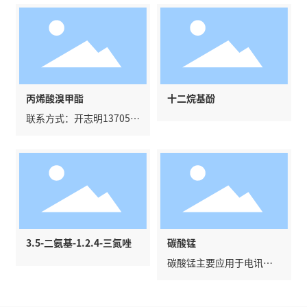
丙烯酸溴甲酯
十二烷基酚
联系方式：开志明137056
28182
3.5-二氨基-1.2.4-三氮唑
碳酸锰
碳酸锰主要应用于电讯器
材用作铁氧体的原料。碳
酸锰广泛用作脱硫的催化
剂、瓷釉颜料、清漆催干