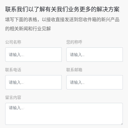
剂、锰盐和催化剂制造的
联系我们以了解有关我们业务更多的解决方案
原料。在肥料、医药、机
械零件和磷化处理中也需
填写下面的表格，以接收直接发送到您收件箱的新兴产品
要使用碳酸锰。农业用碳
的相关新闻和行业见解
酸锰作微量元素肥料其含
量可稍低。
公司名称
您的称呼
联系电话
联系邮箱
留言内容