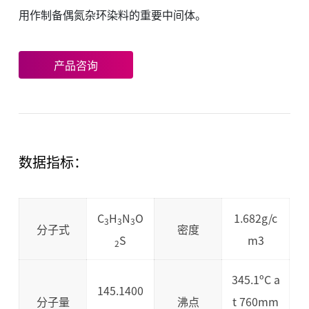
用作制备偶氮杂环染料的重要中间体。
产品咨询
数据指标：
C
H
N
O
1.682g/c
3
3
3
分子式
密度
S
m3
2
345.1ºC a
145.1400
分子量
沸点
t 760mm