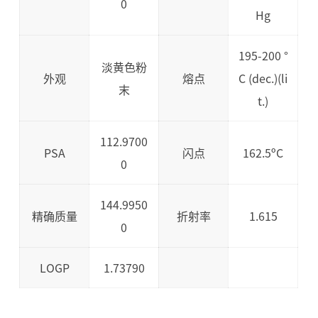
0
Hg
195-200 °
淡黄色粉
外观
熔点
C (dec.)(li
末
t.)
112.9700
PSA
闪点
162.5ºC
0
144.9950
精确质量
折射率
1.615
0
LOGP
1.73790