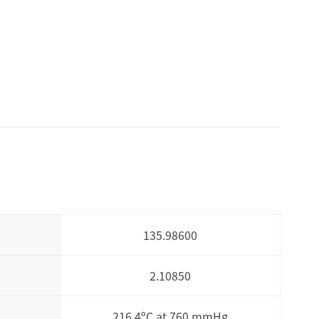
135.98600
2.10850
216.4ºC at 760 mmHg