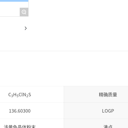
+
C
H
ClN
S
精确质量
3
5
2
136.60300
LOGP
浅黄色晶体粉末
沸点