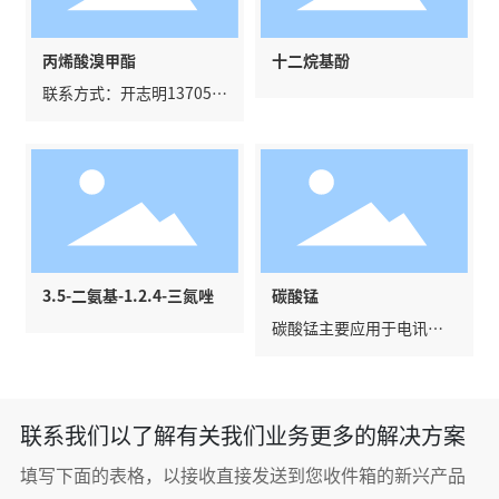
丙烯酸溴甲酯
十二烷基酚
联系方式：开志明137056
28182
3.5-二氨基-1.2.4-三氮唑
碳酸锰
碳酸锰主要应用于电讯器
材用作铁氧体的原料。碳
酸锰广泛用作脱硫的催化
剂、瓷釉颜料、清漆催干
剂、锰盐和催化剂制造的
联系我们以了解有关我们业务更多的解决方案
原料。在肥料、医药、机
械零件和磷化处理中也需
填写下面的表格，以接收直接发送到您收件箱的新兴产品
要使用碳酸锰。农业用碳