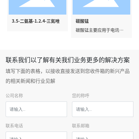
3.5-二氨基-1.2.4-三氮唑
碳酸锰
碳酸锰主要应用于电讯器
材用作铁氧体的原料。碳
酸锰广泛用作脱硫的催化
剂、瓷釉颜料、清漆催干
剂、锰盐和催化剂制造的
联系我们以了解有关我们业务更多的解决方案
原料。在肥料、医药、机
械零件和磷化处理中也需
填写下面的表格，以接收直接发送到您收件箱的新兴产品
要使用碳酸锰。农业用碳
的相关新闻和行业见解
酸锰作微量元素肥料其含
量可稍低。
公司名称
您的称呼
联系电话
联系邮箱