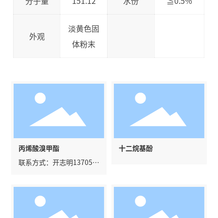
分子量
151.12
水份
≦0.5%
淡黄色固
外观
体粉末
丙烯酸溴甲酯
十二烷基酚
联系方式：开志明137056
28182